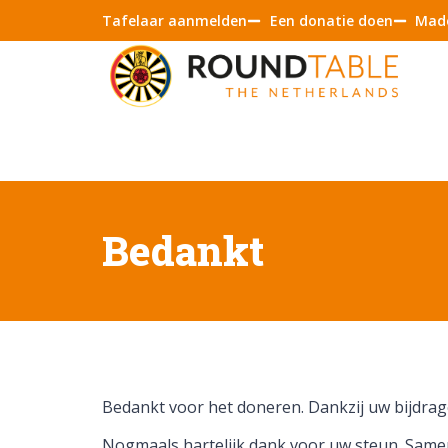
Tafelaar aanmelden
Een donatie doen
Made
Bedankt
Bedankt voor het doneren. Dankzij uw bijdrag
Nogmaals hartelijk dank voor uw steun. Same