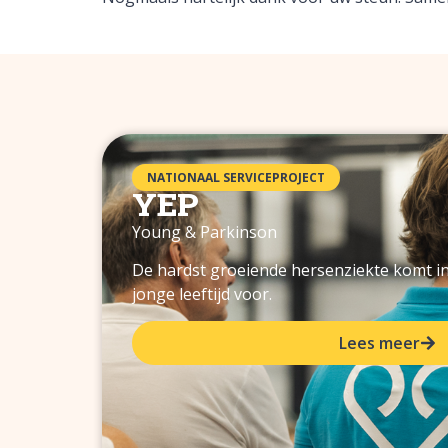
NATIONAAL SERVICEPROJECT
YEP
Young & Parkinson
De hardst groeiende hersenziekte komt 
jonge leeftijd voor.
Lees meer