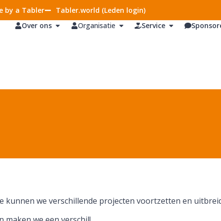
 by a Tabler
Tabler.world (Leden login)
Over ons
Organisatie
Service
Sponsor
e kunnen we verschillende projecten voortzetten en uitbrei
n maken we een verschil!