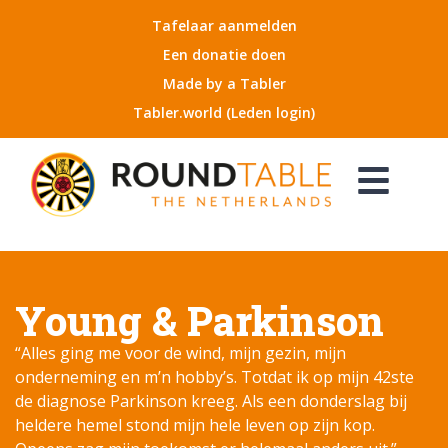
Tafelaar aanmelden
Een donatie doen
Made by a Tabler
Tabler.world (Leden login)
Young & Parkinson
“Alles ging me voor de wind, mijn gezin, mijn
onderneming en m’n hobby’s. Totdat ik op mijn 42ste
de diagnose Parkinson kreeg. Als een donderslag bij
heldere hemel stond mijn hele leven op zijn kop.