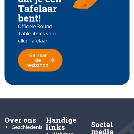
Tafelaar
bent!
Officiële Round
Table-items voor
elke Tafelaar.
Ga naar
de
webshop
Over ons
Handige
Social
links
Geschiedenis
media