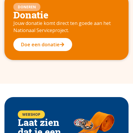
DONEREN
Donatie
Jouw donatie komt direct ten goede aan het
Nationaal Serviceproject.
Doe een donatie
WEBSHOP
Laat zien
dat je een