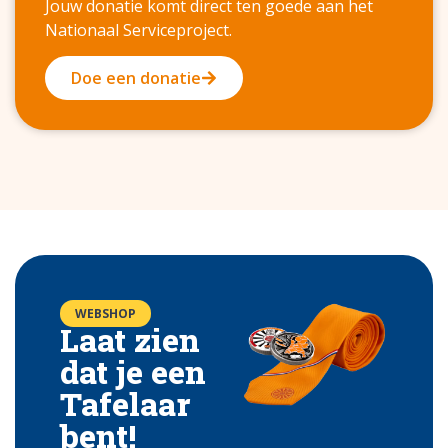
Jouw donatie komt direct ten goede aan het
Nationaal Serviceproject.
Doe een donatie
WEBSHOP
Laat zien
dat je een
Tafelaar
bent!