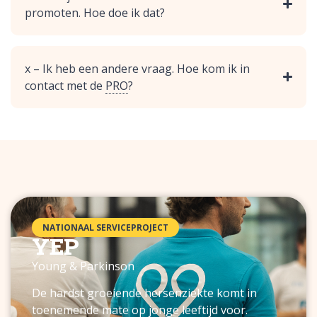
promoten. Hoe doe ik dat?
x – Ik heb een andere vraag. Hoe kom ik in
contact met de
PRO
?
NATIONAAL SERVICEPROJECT
YEP
Young & Parkinson
De hardst groeiende hersenziekte komt in
toenemende mate op jonge leeftijd voor.