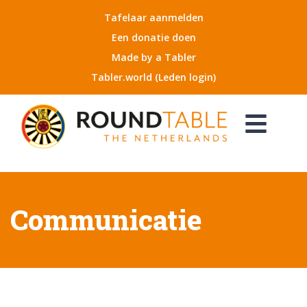
Tafelaar aanmelden
Een donatie doen
Made by a Tabler
Tabler.world (Leden login)
Communicatie