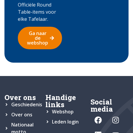
Officiële Round
Table-items voor
elke Tafelaar.
Ga naar
de
webshop
Over ons
Handige
Social
links
Geschiedenis
media
Webshop
Over ons
Leden login
Nationaal
motto