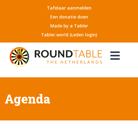
Tafelaar aanmelden
Een donatie doen
Made by a Tabler
Tabler.world (Leden login)
Agenda