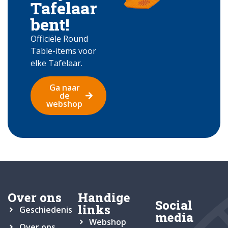
Tafelaar
bent!
Officiële Round
Table-items voor
elke Tafelaar.
Ga naar
de
webshop
Over ons
Handige
Social
links
Geschiedenis
media
Webshop
Over ons