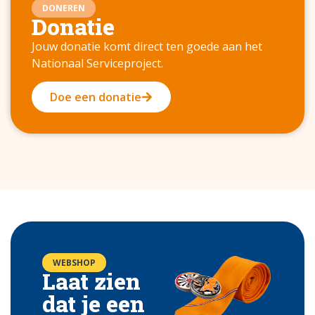
DONEREN
Donatie
Jouw donatie komt direct ten goede aan het
Nationaal Serviceproject.
Doe een donatie
WEBSHOP
Laat zien
dat je een