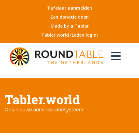
Tafelaar aanmelden
Een donatie doen
Made by a Tabler
Tabler.world (Leden login)
Tabler.world
Ons nieuwe administratiesysteem