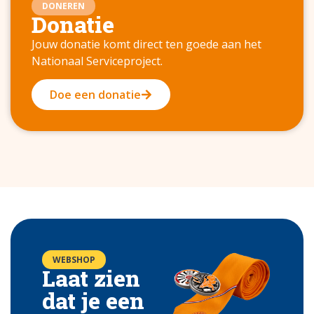
DONEREN
Donatie
Jouw donatie komt direct ten goede aan het
Nationaal Serviceproject.
Doe een donatie
WEBSHOP
Laat zien
dat je een