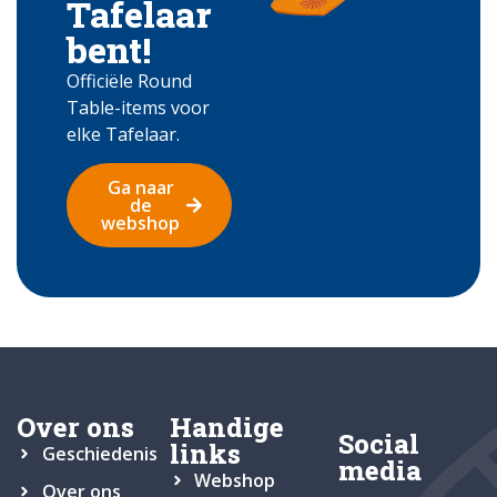
Tafelaar
bent!
Officiële Round
Table-items voor
elke Tafelaar.
Ga naar
de
webshop
Over ons
Handige
Social
links
Geschiedenis
media
Webshop
Over ons