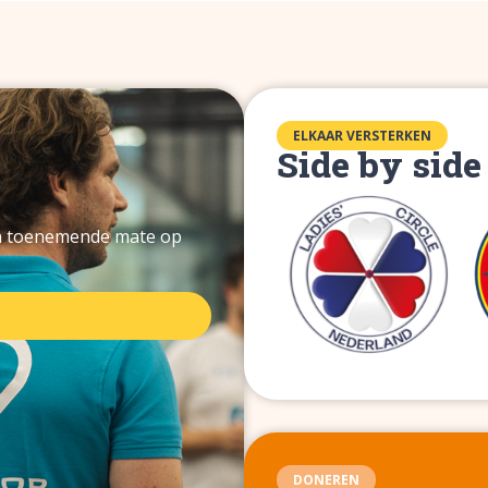
ELKAAR VERSTERKEN
Side by side
in toenemende mate op
DONEREN