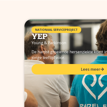
NATIONAAL SERVICEPROJECT
YEP
Young & Parkinson
De hardst groeiende hersenziekte komt 
jonge leeftijd voor.
Lees meer