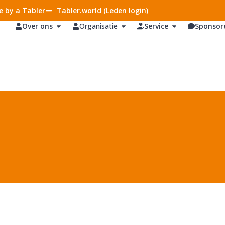
 by a Tabler
Tabler.world (Leden login)
Over ons
Organisatie
Service
Sponsor