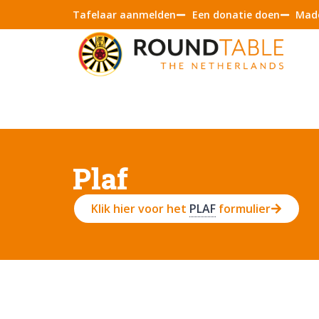
Tafelaar aanmelden
Een donatie doen
Made
Plaf
Klik hier voor het
PLAF
formulier