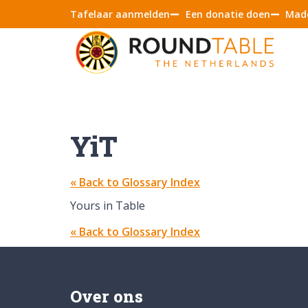
Tafelaar aanmelden
Een donatie doen
Made
YiT
« Back to Glossary Index
Yours in Table
« Back to Glossary Index
Over ons