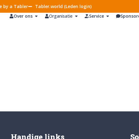
 by a Tabler
Tabler.world (Leden login)
Over ons
Organisatie
Service
Sponsor
Handige links
So