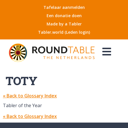
Tafelaar aanmelden
Een donatie doen
Made by a Tabler
Tabler.world (Leden login)
TOTY
« Back to Glossary Index
Tabler of the Year
« Back to Glossary Index