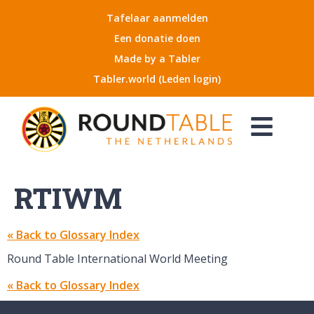
Tafelaar aanmelden
Een donatie doen
Made by a Tabler
Tabler.world (Leden login)
RTIWM
« Back to Glossary Index
Round Table International World Meeting
« Back to Glossary Index