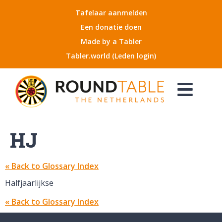
Tafelaar aanmelden
Een donatie doen
Made by a Tabler
Tabler.world (Leden login)
HJ
« Back to Glossary Index
Halfjaarlijkse
« Back to Glossary Index