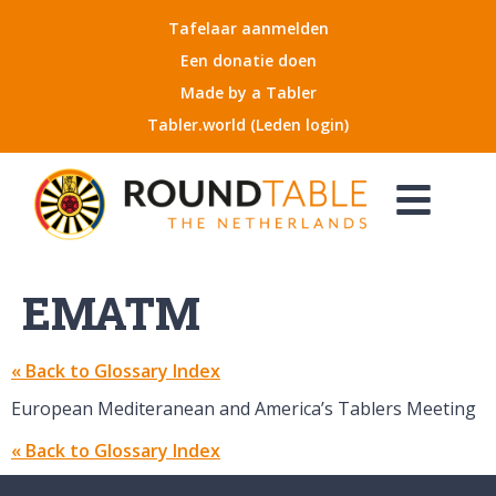
Tafelaar aanmelden
Een donatie doen
Made by a Tabler
Tabler.world (Leden login)
EMATM
« Back to Glossary Index
European Mediteranean and America’s Tablers Meeting
« Back to Glossary Index