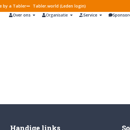
 by a Tabler
Tabler.world (Leden login)
Over ons
Organisatie
Service
Sponsor
Handige links
So