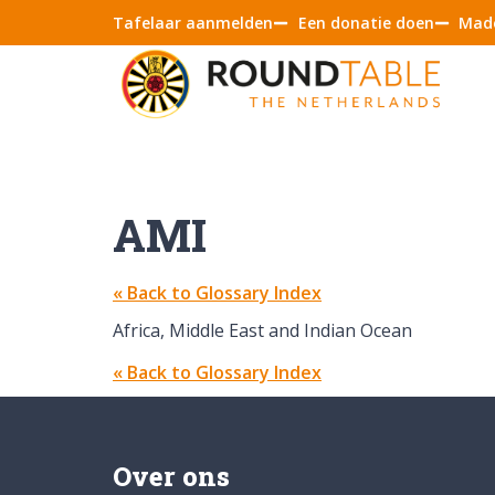
Tafelaar aanmelden
Een donatie doen
Made
AMI
« Back to Glossary Index
Africa, Middle East and Indian Ocean
« Back to Glossary Index
Over ons